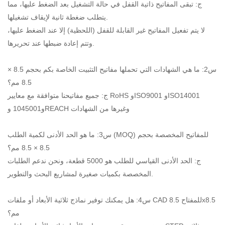
ج: تبقى المفاتيح ذاتية القفل في حالة التشغيل بعد الضغط عليها، مما
يتطلب ضغطة ثانية لإيقاف تشغيلها.
لا يتم تفعيل المفاتيح غير القابلة للقفل (اللحظية) إلا عند الضغط عليها،
وتتم إعادة ضبطها عند تحريرها.
س2: ما هي الشهادات التي تحملها مفاتيح التثبيت الخاصة بكم بحجم 8.5 ×
8.5 مم؟
ج: جميع مفاتيحنا متوافقة مع معايير RoHS وISO9001 وISO14001
و1045001 وREACH وغيرها من الشهادات
س3: ما هو الحد الأدنى لكمية الطلب (MOQ) للمفاتيح المخصصة بحجم
8.5 × 8.5 مم؟
ج: الحد الأدنى القياسي للطلب هو 5000 قطعة، ونحن ندعم الطلبات
المخصصة بكميات صغيرة لمشاريع البحث والتطوير.
س4: هل يمكنك توفير نماذج ثلاثية الأبعاد أو ملفات CAD للمفتاح 8.5x8.5
مم؟