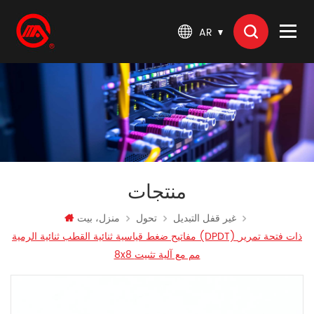
AR
منتجات
غير قفل التبديل
تحول
منزل، بيت
مفاتيح ضغط قياسية ثنائية القطب ثنائية الرمية (DPDT) ذات فتحة تمرير
8x8 مم مع آلية تثبيت