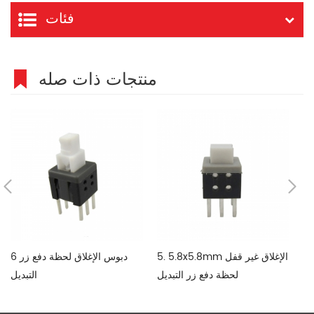
فئات
منتجات ذات صله
قفل
5. 5.8x5.8mm الإغلاق غير قفل
6 دبوس الإغلاق لحظة دفع زر
يل
لحظة دفع زر التبديل
التبديل