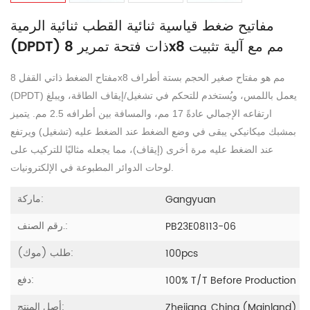
مفاتيح ضغط قياسية ثنائية القطب ثنائية الرمية
(DPDT) ذات فتحة تمرير 8x8 مم مع آلية تثبيت
مفتاح الضغط ذاتي القفل 8x8 مم هو مفتاح صغير الحجم بستة أطراف
(DPDT) يعمل باللمس، ويُستخدم للتحكم في تشغيل/إيقاف الطاقة، ويبلغ
ارتفاعه الإجمالي عادةً 17 مم، والمسافة بين أطرافه 2.5 مم. يتميز
بمشبك ميكانيكي يبقى في وضع الضغط عند الضغط عليه (تشغيل) ويرتفع
عند الضغط عليه مرة أخرى (إيقاف)، مما يجعله مثاليًا للتركيب على
لوحات الدوائر المطبوعة في الإلكترونيات.
ماركة:
Gangyuan
رقم الصنف.:
PB23E08113-06
طلب (موك):
100pcs
دفع:
100% T/T Before Production
أصل المنتج:
Zhejiang, China (Mainland)