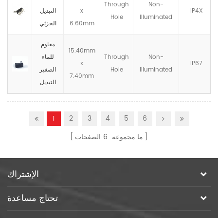
Through
Non-
IP4X
x
التبديل
Hole
llluminated
6.60mm
الجزئي
مقاوم
15.40mm
Non-
Through
للماء
x
IP67
llluminated
Hole
الصغير
7.40mm
التبديل
1
2
3
4
5
6
ما مجموعه
6
الصفحات
الإشتراك
تحتاج مساعدة