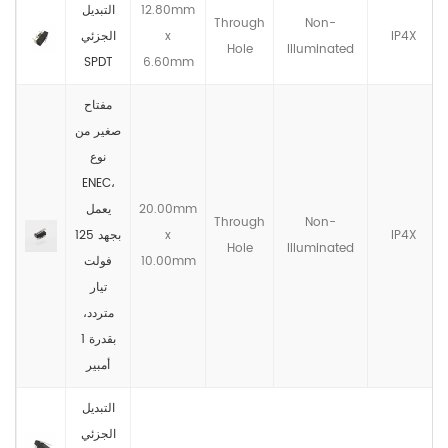
12.80mm
التبديل
Through
Non-
IP4X
x
الجزئي
Hole
llluminated
SPDT
6.60mm
مفتاح
صغير من
نوع
ENEC،
20.00mm
يعمل
Through
Non-
IP4X
x
بجهد 125
Hole
llluminated
10.00mm
فولت
تيار
متردد،
بقدرة 1
أمبير
التبديل
الجزئي