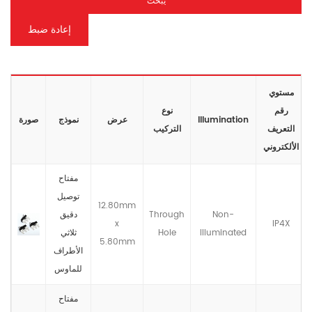
يبحث
إعادة ضبط
مستوي
رقم
نوع
lllumination
عرض
نموذج
صورة
التعريف
التركيب
الألكتروني
مفتاح
توصيل
12.80mm
Non-
Through
دقيق
x
IP4X
llluminated
Hole
ثلاثي
5.80mm
الأطراف
للماوس
مفتاح