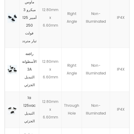
ماوس
12.80mm
ميكرو 3
Right
Non-
IP4X
x
أمبير 125
Angle
llluminated
250
6.60mm
فولت
تيار متردد
رافعة
12.80mm
الأسطوانة
Right
Non-
3A
x
IP4X
Angle
llluminated
6.60mm
التبديل
الجزئي
1a
12.80mm
125vac
Through
Non-
x
IP4X
llluminated
Hole
التبديل
6.60mm
الجزئي