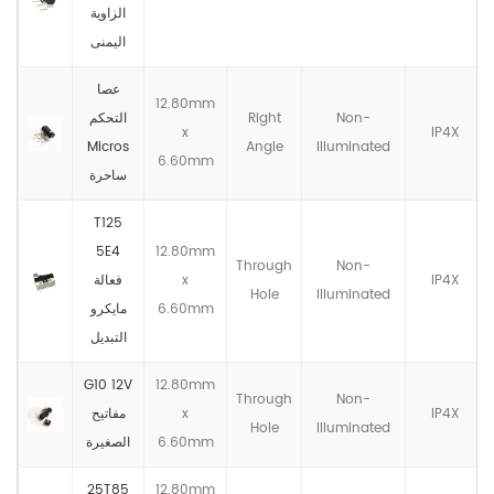
الزاوية
اليمنى
عصا
12.80mm
Non-
Right
التحكم
x
IP4X
Micros
Angle
llluminated
6.60mm
ساحرة
T125
5E4
12.80mm
Through
Non-
IP4X
x
فعالة
Hole
llluminated
6.60mm
مايكرو
التبديل
G10 12V
12.80mm
Through
Non-
IP4X
x
مفاتيح
Hole
llluminated
6.60mm
الصغيرة
25T85
12.80mm