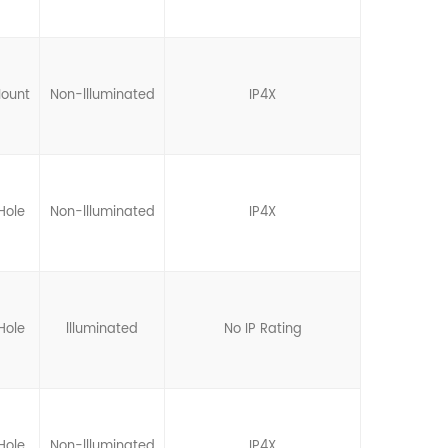
Mount
Non-llluminated
IP4X
Hole
Non-llluminated
IP4X
Hole
llluminated
No IP Rating
Hole
Non-llluminated
IP4X