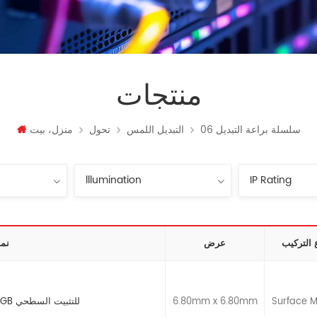
منتجات
06 سلسلة براعة التبديل
التبديل اللمس
تحول
منزل، بيت
 التركيب
عرض
نم
Surface 
6.80mm x 6.80mm
مفتاح لمسي مضيء RGB للتثبيت السطحي