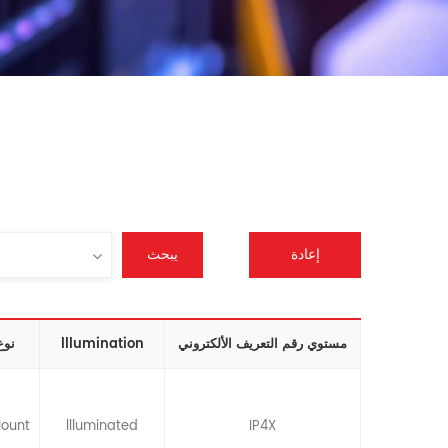
إعادة
يبحث
ضبط
مستوي رقم التعريف الألكتروني
lllumination
نوع
Mount
llluminated
IP4X