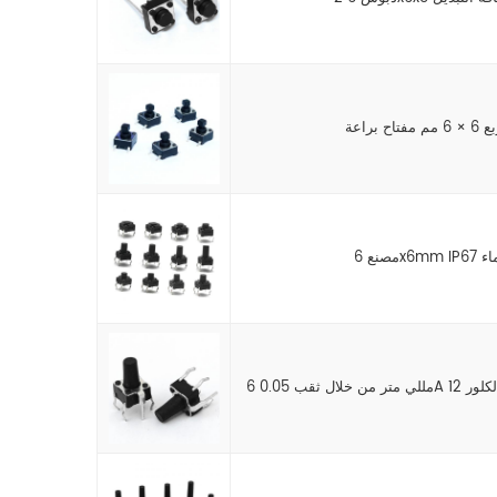
لماء
د الكلور