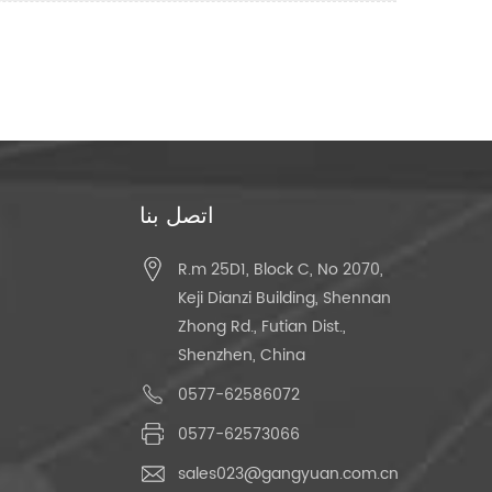
اتصل بنا
R.m 25D1, Block C, No 2070,
Keji Dianzi Building, Shennan
Zhong Rd., Futian Dist.,
Shenzhen, China
0577-62586072
0577-62573066
sales023@gangyuan.com.cn