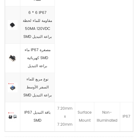
6 * 6 IP67
مقاومة للماء لحظة
50MA 120VDC
SMD براعة التبديل
ماء IP67 مصغرة
كهربائية SMD
براعة التبديل
نوع مربع للماء
السفر الأوسط
SMD براعة التبديل
7.20mm
Non-
Surface
IP67 باقة التبديل
x
IP67
SMD
Mount
llluminated
7.20mm