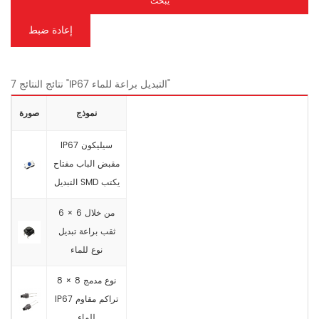
يبحث
إعادة ضبط
7 نتائج النتائج "IP67 التبديل براعة للماء"
نموذج
صورة
IP67 سيليكون
مقبض الباب مفتاح
التبديل SMD يكتب
6 × 6 من خلال
ثقب براعة تبديل
نوع للماء
8 × 8 نوع مدمج
IP67 تراكم مقاوم
للماء