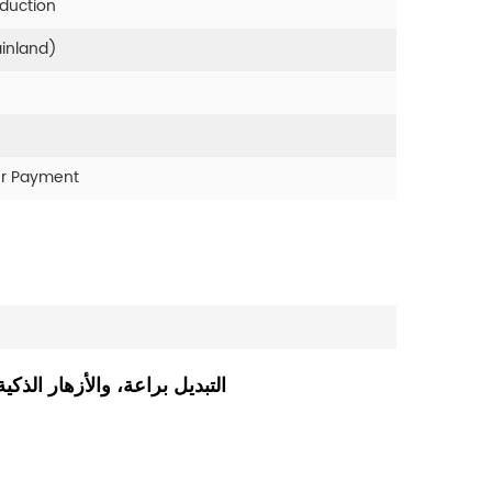
oduction
ainland)
er Payment
أداء مقاوم للماء IP67 مصغرة SMD التبديل براعة، والأز