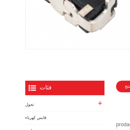
نتج
فئات
تحول
قابس كهرباء