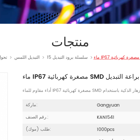
منتجات
15 سلسلة برود التبديل
التبديل اللمس
تحو
ماء IP67 مصغرة كهربائية SMD براعة التبديل
SM التبديل براعة، والأزهار الذكية باستخدام
ماركة:
Gangyuan
رقم الصنف.:
KAN1541
طلب (موك):
1000pcs