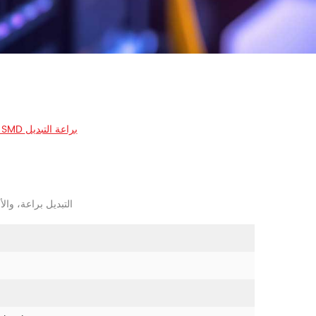
ماء IP67 مصغرة كهربائية SMD براعة التبديل
أداء مقاوم للماء IP67 مصغرة كهربائية D