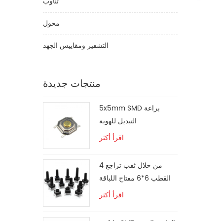
تناوب
محول
التشفير ومقاييس الجهد
منتجات جديدة
5x5mm SMD براعة
التبديل للهوية
اقرأ أكثر
من خلال ثقب تراجع 4
القطب 6*6 مفتاح اللباقة
اقرأ أكثر