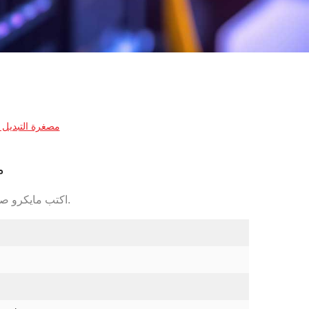
SPDT T125 مصغرة الت
5
6A، 125 / 250VAC، SPDT اكتب مايكرو صغير التبديل.