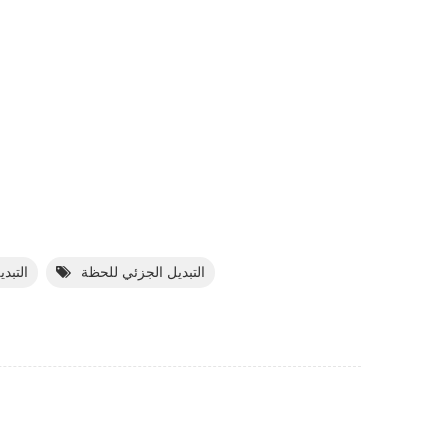
التبديل الجزئي للحظة
Spdt ال