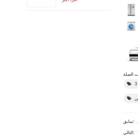
يس
سابق:
التالي: