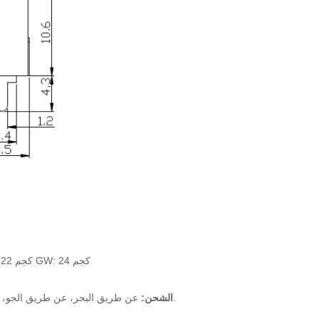
120 / صندوق، 2400 صناديق / الكرتون، الكرتون الحجم: 45 * 35 * 28CM NW: 22 كجم GW: 24 كجم
عن طريق البحر، عن طريق الجو، إكسبرس دي إتش إل، يو بي إس، فيديكس إلخ. التسليم الوقت: حول 7 ~ 10 العمل أيام.
الشحن: