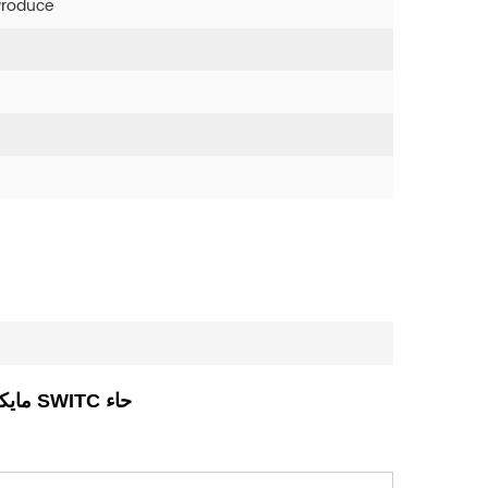
Produce
حاء
SPDT T125 مايكرو الإلكترونية مصغرة SWITC