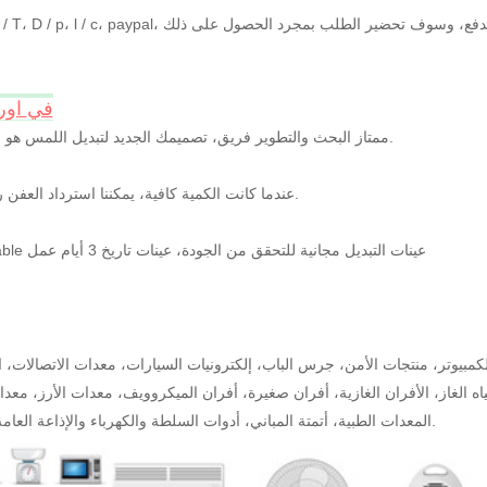
في
اور
1. ممتاز البحث والتطوير فريق، تصميمك الجديد لتبديل اللمس هو مرحبا.
2. عندما كانت الكمية كافية، يمكننا استرداد العفن رسوم.
3.Available عينات التبديل مجانية للتحقق من الجودة، عينات تاريخ 3 أيام عمل
بيوتر، منتجات الأمن، جرس الباب، إلكترونيات السيارات، معدات الاتصالات، ا
اه الغاز، الأفران الغازية، أفران صغيرة، أفران الميكروويف، معدات الأرز، معد
المعدات الطبية، أتمتة المباني، أدوات السلطة والكهرباء والإذاعة العامة معدات.