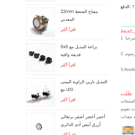
الدفع:
22mm مفتاح الضغط
المعدني
اقرأ أكثر
 خدمة
6x6 براعة التبديل مع
قذيفة واقية
اقرأ أكثر
التبديل بازين الزاوية اليمنى
مع LED
طلب
اقرأ أكثر
لمنتجات
ات تعويم
أحمر أخضر أصفر برتقالي
أزرق أبيض أدى الدائري
التبديل لحظة
اقرأ أكثر