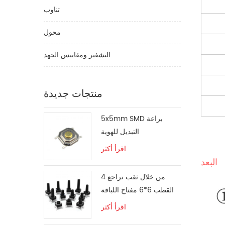
تناوب
محول
التشفير ومقاييس الجهد
منتجات جديدة
5x5mm SMD براعة
التبديل للهوية
اقرأ أكثر
البعد
من خلال ثقب تراجع 4
القطب 6*6 مفتاح اللباقة
اقرأ أكثر