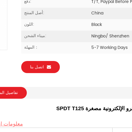
دفع:
T/T, Paypal Before 
أصل المنتج:
China
اللون:
Black
ميناء الشحن:
Ningbo/ Shenzhen
المهلة：
5-7 Working Days
اتصل بنا
تفاصيل الم
معلومات ا