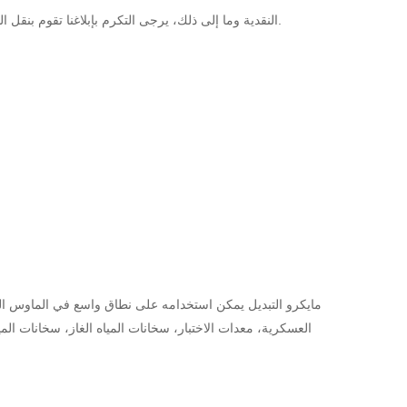
T / T، D / p، l / c، paypal، النقدية وما إلى ذلك، يرجى التكرم بإبلاغنا تقوم بنقل الدفع، وسوف تحضير الطلب بمجرد الحصول على ذلك.
مايكرو التبديل يمكن استخدامه على نطاق واسع في الماوس الكم
العسكرية، معدات الاختبار، سخانات المياه الغاز، سخانات المي