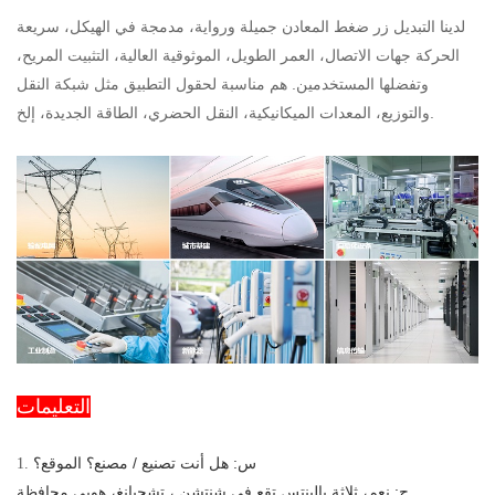
لدينا التبديل زر ضغط المعادن جميلة ورواية، مدمجة في الهيكل، سريعة
الحركة جهات الاتصال، العمر الطويل، الموثوقية العالية، التثبيت المريح،
وتفضلها المستخدمين. هم مناسبة لحقول التطبيق مثل شبكة النقل
والتوزيع، المعدات الميكانيكية، النقل الحضري، الطاقة الجديدة، إلخ.
التعليمات
س: هل أنت تصنيع / مصنع؟ الموقع؟
1.
ج: نعم، ثلاثة بالينتس تقع في شنتشن ، تشجيانغ، هوبى محافظة.