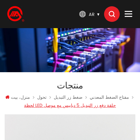
AR
منتجات
مفتاح الضغط المعدني
ضغط زر التبديل
تحول
منزل، بيت
لحظة LED حلقة دفع زر التبديل 5 دبابيس مع موصل