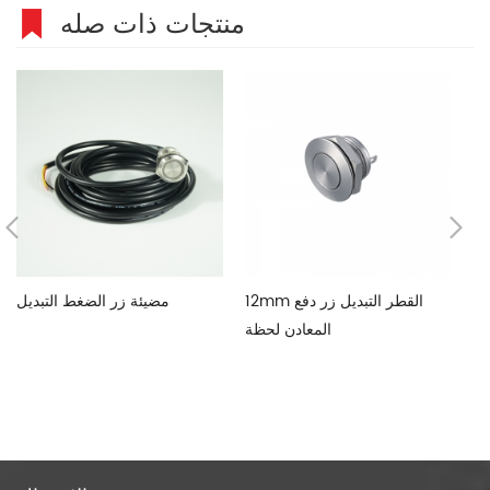
منتجات ذات صله
يل
12mm القطر التبديل زر دفع
مضيئة زر الضغط التبديل
المعادن لحظة