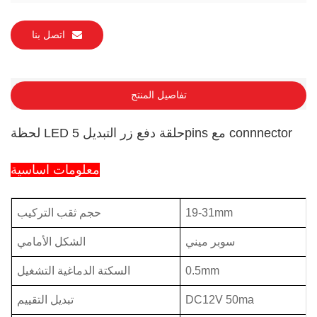
اتصل بنا
تفاصيل المنتج
لحظة LED حلقة دفع زر التبديل 5pins مع connnector
معلومات اساسية
19-31mm
حجم ثقب التركيب
سوبر ميني
الشكل الأمامي
0.5mm
السكتة الدماغية التشغيل
DC12V 50ma
تبديل التقييم