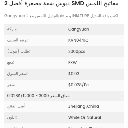
2 دبوس شقة مصغرة أفضل SMD مفاتيح اللمس
INIATURE اكتب باقة التبديل
2pin و
م
Gangyuan التبديل اللمس مع
ماركة:
Gangyuan
رقم الصنف.:
KAN0441C
طلب (موك):
3000pcs
دفع:
EXW
سعر السوق:
$0.03
سعر:
$0.028/pc
نطاق السعر:
3000 - 12000/$0.028
أصل المنتج:
Zhejiang ,China
اللون:
White Or Natural