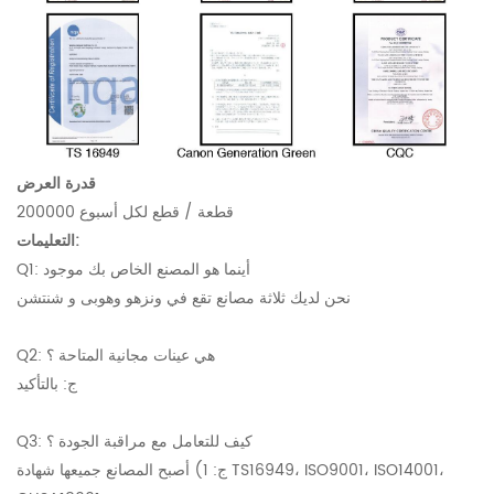
قدرة العرض
200000 قطعة / قطع لكل أسبوع
التعليمات:
Q1: أينما هو المصنع الخاص بك موجود
نحن لديك ثلاثة مصانع تقع في ونزهو وهوبى و شنتشن
Q2: هي عينات مجانية المتاحة ؟
ج: بالتأكيد
Q3: كيف للتعامل مع مراقبة الجودة ؟
ج: 1) أصبح المصانع جميعها شهادة TS16949، ISO9001، ISO14001،