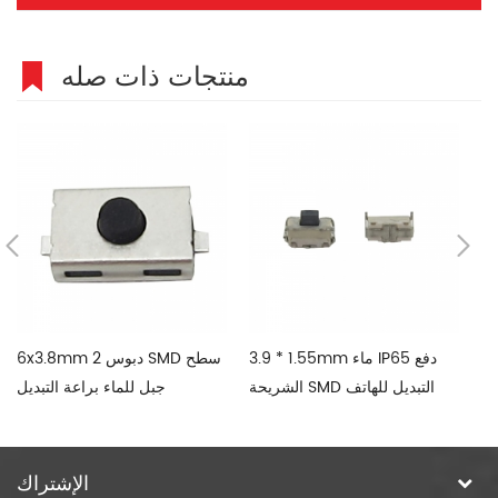
منتجات ذات صله
لتبديل
3.9 * 1.55mm ماء IP65 دفع
6x3.8mm 2 دبوس SMD سطح
الشريحة SMD التبديل للهاتف
جبل للماء براعة التبديل
المحمول إلخ
الإشتراك