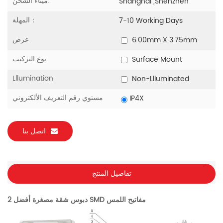
ميناء الشحن:
Shanghai ,Shenzhen
المهلة：
7-10 Working Days
عرض
6.00mm X 3.75mm
نوع التركيب
Surface Mount
Lllumination
Non-Llluminated
مستوي رقم التعريف الألكتروني
IP4X
اتصل بنا
تفاصيل المنتج
2 دبوس شقة مصغرة أفضل SMD مفاتيح اللمس