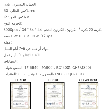
الحماية المستوى: عادي
ماكس. الحالي: 50ma
ماكس. الجهد: 12V
الحزمة النوع:
3000pcs / بكرة، 20 بكرة / الكرتون، الكرتون الحجم: 44 * 34 * 34
سم، GW: 111 KGS، N.W. 9.7 kgs.
مهلة :
موك أو عينة في 5-7 أيام العمل
الكتلة الإنتاج: 10 أيام عمل
الشهادات:
المصنع شهادة: TS16949، ISO9001، ISO14001، OHSA18001
المنتجات: CE، بنفايات، UL، الوصول، ENEC، CQC، CCC