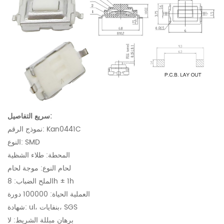
سريع التفاصيل:
نموذج الرقم: Kan0441C
النوع: SMD
المحطة: طلاء الشظية
لحام النوع: موجة لحام
الملح الضباب: 8h ± 1h
العملية الحياة: 100000 دورة
شهادة: ul، بنفايات، SGS
برهان مبللة الشريط: لا